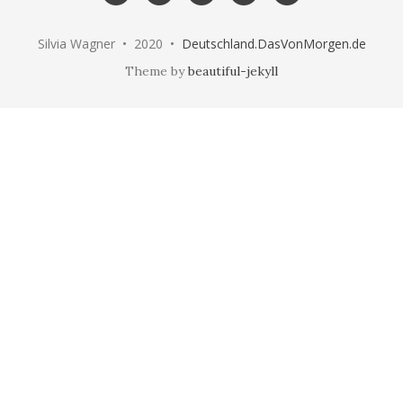
me
Silvia Wagner • 2020 •
Deutschland.DasVonMorgen.de
Theme by
beautiful-jekyll