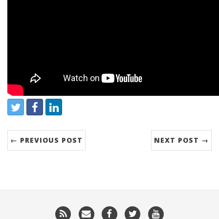
Share:
Twitter
Facebook
LinkedIn
← PREVIOUS POST
NEXT POST →
RSS
Email
Facebook
Twitter
YouTube